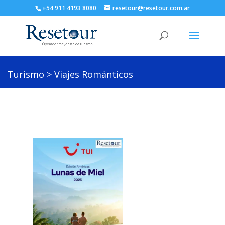
+54 911 4193 8080
resetour@resetour.com.ar
Turismo > Viajes Románticos