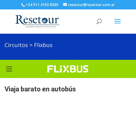
+54 911 4193 8080
resetour@resetour.com.ar
Circuitos > Flixbus