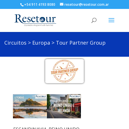
+54 911 4193 8080
resetour@resetour.com.ar
Circuitos
>
Europa
> Tour Partner Group