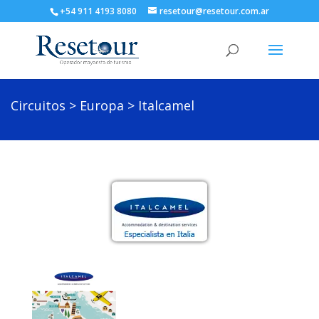
+54 911 4193 8080
resetour@resetour.com.ar
Circuitos
>
Europa
> Italcamel