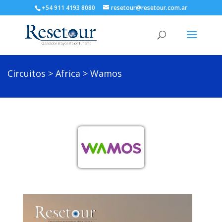
+54 911 4193 8080
resetour@resetour.com.ar
Circuitos
>
Africa
> Wamos