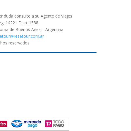
er duda consulte a su Agente de Viajes
g. 14221 Disp. 1538
noma de Buenos Aires – Argentina
setour@resetour.com.ar
chos reservados